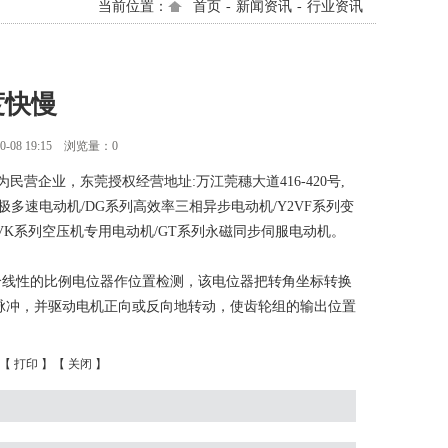
当前位置：
首页
-
新闻资讯
-
行业资讯
度快慢
-08 19:15 浏览量：0
民营企业，东莞授权经营地址:万江莞穗大道416-420号,
极多速电动机/DG系列高效率三相异步电动机/Y2VF系列变
TVK系列空压机专用电动机/GT系列永磁同步伺服电动机。
线性的比例电位器作位置检测，该电位器把转角坐标转换
脉冲，并驱动电机正向或反向地转动，使齿轮组的输出位置
【
打印
】【
关闭
】