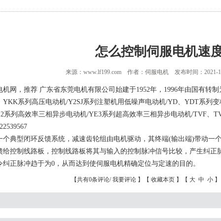
怎么控制伺服电机速
来源：www.lf199.com 作者：伺服电机 发布时间：2021-10
机网，推荐 广东省东莞电机有限公司始建于1952年，1996年由国有转制为
YKK系列高压电动机/Y2SJ系列注塑机用低噪声电动机/YD、YDT系列变
E2系列高效率三相异步电动机/YE3系列超高效率三相异步电动机/TVF、
539567
典型闭环反馈系统，减速齿轮组由电机驱动，其终端(输出端)带动一个
馈给控制线路板，控制线路板将其与输入的控制脉冲信号比较，产生纠正
令纠正脉冲趋于为0，从而达到使伺服电机精确定位与定速的目的。
【共有0条评论/
我要评论
】【
收藏本页
】【
大
中
小
】